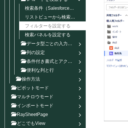
検索条件（Salesforce標準準拠）を設定する
リストビューから検索条件（Salesforce標準準拠）をインポートする
フィルターを設定する
検索パネルを設定する
データ型ごとの入力方法
列の設定
条件付き書式とアクセス
便利な列と行
操作方法
ピボットモード
マルチロウモード
インポートモード
RaySheetPage
どこでもView