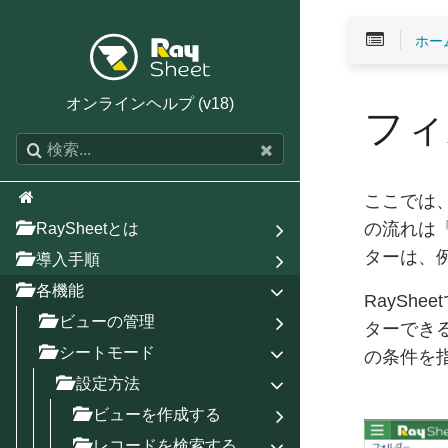
ホー
オンラインヘルプ (v18)
フィ
ここでは
RaySheetとは
の流れは
ターは、
導入手順
各機能
RaySh
ビューの管理
ターでき
シートモード
の条件を
設定方法
ビューを作成する
レコードを検索する