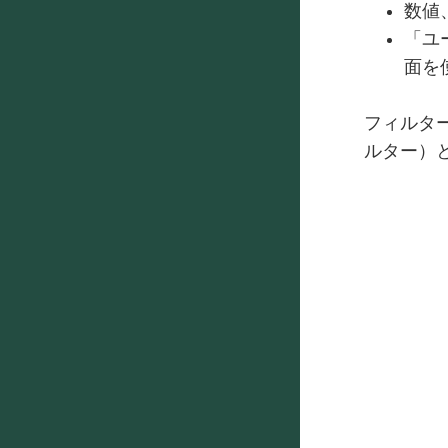
数値
「ユ
面を
フィルター
ルター）