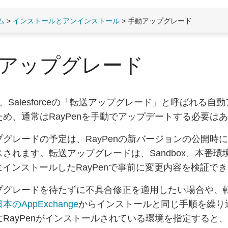
ム
>
インストールとアンインストール
> 手動アップグレード
アップグレード
nは、Salesforceの「転送アップグレード」と呼ばれ
ため、通常はRayPenを手動でアップデートする必要は
プグレードの予定は、RayPenの新バージョンの公開
スされます。転送アップグレードは、Sandbox、本番
oxにインストールしたRayPenで事前に変更内容を検証で
プグレードを待たずに不具合修正を適用したい場合や、
本のAppExchange
からインストールと同じ手順を繰り返し
にRayPenがインストールされている環境を指定する