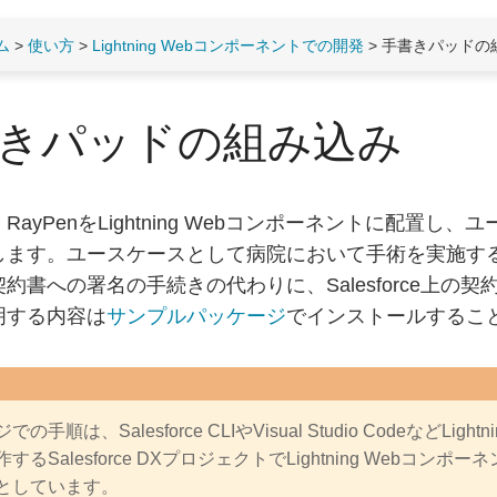
ム
>
使い方
>
Lightning Webコンポーネントでの開発
> 手書きパッドの
きパッドの組み込み
RayPenをLightning Webコンポーネントに配
します。ユースケースとして病院において手術を実施す
約書への署名の手続きの代わりに、Salesforce上
明する内容は
サンプルパッケージ
でインストールするこ
の手順は、Salesforce CLIやVisual Studio Codeなど
するSalesforce DXプロジェクトでLightning Web
としています。