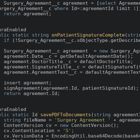
        Surgery_Agreement__c agreement = [
select
urgery_Agreement__c 
where
 Id=:agreementId limit 
1
];
return
 agreement;

uraEnabled

blic
static
string
onPatientSignatureComplete
(
stri
if
 (!Surgery_Agreement__c.sObjectType.getDescrib
        Surgery_Agreement__c agreement  = 
new
 Surgery_Ag
tDate();

orTitle;

ureTitle;

mentText;

ent;

atureId);

return
 agreement.Id;

uraEnabled

blic
static
 Id 
savePDFToDocuments
(
string
 agreement
string
 fileName = 
'Surgery Agreement '
 + agreeme
        ContentVersion cv = 
new
 ContentVersion();

        cv.ContentLocation = 
'S'
;

(base64);
