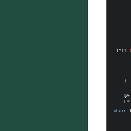
        cv.Title = fileN
        cv.PathOnClient=fileN
        insert 
        conDis.Name = cv.T
        conDis.ContentVersionId = 
        insert conDi
        conDis = [SELECT DistributionPublicUrl FROM ContentDistribution WHERE 
LIMIT 
        Surgery_Agreement__c agreement = getAgreementById(ag
        agreement.PDFPageUrl__c = url.get
        update agreem
    }

    @
A
pu
where
 
        
        Attachment att = [SELECT Id, Name,body FROM Attachment 