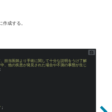
。
を新規に作成する。
前、担当医師より手術に関して十分な説明をうけ了解
術中、他の疾患が発見された場合や不測の事態が生じ


'
;
