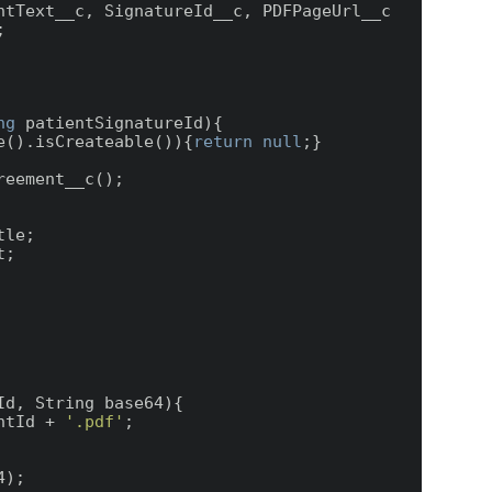
 AgreementText__c, SignatureId__c, PDFPageUrl__c  


ng
 patientSignatureId
)
{

e().isCreateable()){
return
null
;}

reement__c();

Id, String base64
)
{

ntId + 
'.pdf'
;
