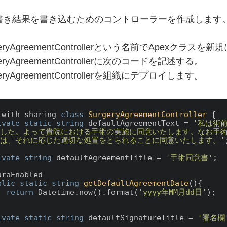
書き結果を書き込むためのコントローラーを作成します
geryAgreementControllerという名前でApexクラス
geryAgreementControllerに次のコードを記述する。
geryAgreementControllerを組織にデプロイします。
 with sharing 
class
SurgeryAgreementController
 {

ivate
static
string
 defaultAgreementText = 
'私は術
した。よって貴院における手術の実施に同意いたします。なお手
は、それに応じた適切な処置をとられることに同意いたします。'
;
ivate
string
 defaultAgreementTitle = 
'手術同意書'
;

uraEnabled

blic
static
string
getDefaultAgreementDate
(
)
{

return
 Datetime.now().format(
'yyyy年MM月dd日'
);

ivate
static
string
 defaultSignatureTitle = 
'署名欄