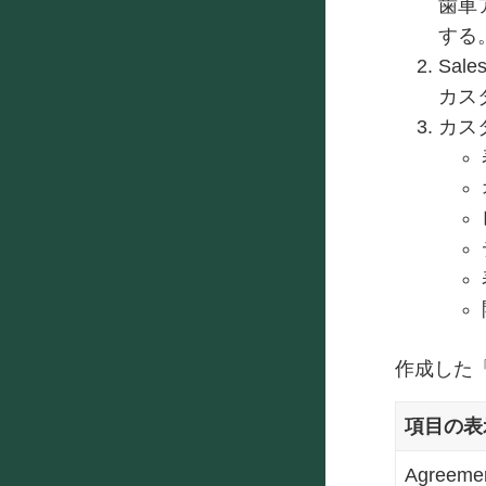
歯車
する
Sal
カス
カス
作成した「
項目の表
Agreemen