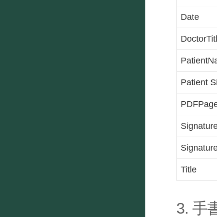
Date
DoctorTit
Patient
Patient S
PDFPage
Signatur
Signature
Title
3.