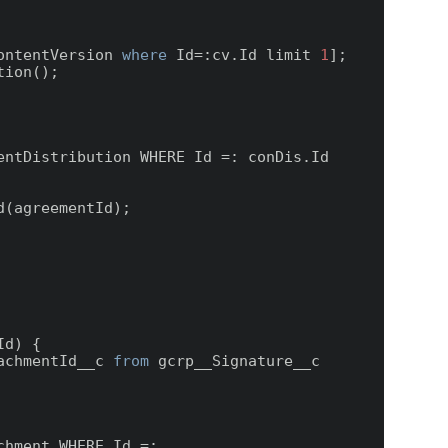
ontentVersion 
where
 Id=:cv.Id limit 
1
];  

ion();

Id
) 
{

achmentId__c 
from
 gcrp__Signature__c 