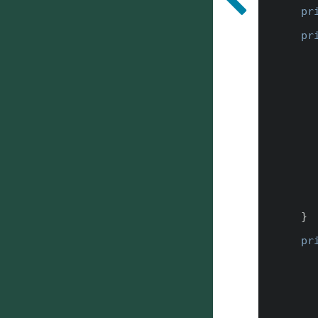
pr
pr
        Surgery_Agreement__c agreement = getAgreementById(ag
        
        agreement.signatureId__c = signa
        agreement.Patient_Signature__c = sign
        update agreem
    }

pr
        