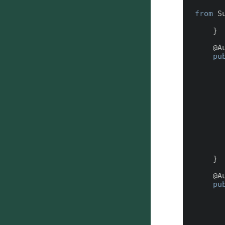
from
 S
    }

    @
A
pu
        agreement.Date__c = getDefaultAgreemen
        agreement.DoctorTitle__c = defaultDoct
        agreement.SignatureTitle__c = defaultSignat
        agreement.AgreementText__c = defaultAgree
        insert agreem
        signAgreement(agreement.Id, patientSign
    }

    @
A
pu
        cv.VersionData = EncodingUtil.base64Decode