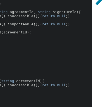


ring
 agreementId, 
string
 signatureId
)
{

e().isAccessible()){
return
null
;}

e().isUpdateable()){
return
null
;}

(
string
 agreementId
)
{

e().isAccessible()){
return
null
;}
