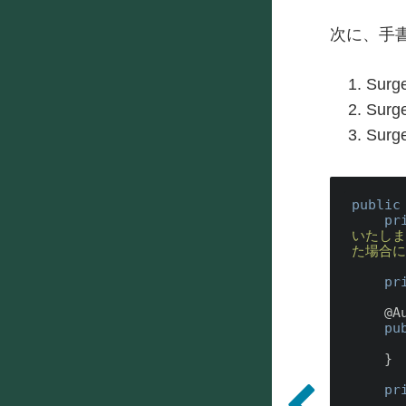
次に、手
Sur
Sur
Sur
public
pr
いたしま
た場合に
pr
    @
A
pu
    }

pr