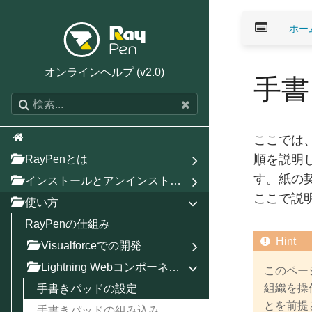
ホー
オンラインヘルプ (v2.0)
手書
ここでは、
RayPenとは
順を説明
す。紙の契
インストールとアンインストール
ここで説
使い方
RayPenの仕組み
Visualforceでの開発
Lightning Webコンポーネントでの開発
このページで
手書きパッドの設定
組織を操作
とを前提
手書きパッドの組み込み