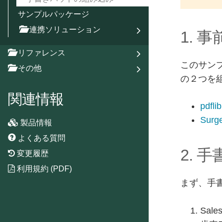
サンプルパッケージ
連携ソリューション
1. 
リファレンス
このサン
その他
の２つを
関連情報
pdflib
Surg
製品情報
よくある質問
2.
変更履歴
利用規約 (PDF)
まず、手
Sal