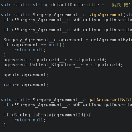
ivate
static
string
 defaultDoctorTitle =  
'院長 殿'
;
ivate
static
 Surgery_Agreement__c 
signAgreement
(
st
if
 (!Surgery_Agreement__c.sObjectType.getDescrib
if
 (!Surgery_Agreement__c.sObjectType.getDescrib
reementId);

if
 (agreement == 
null
){

return
null
;

}

tureId;

atureId;

ent;

return
 agreement;

ivate
static
 Surgery_Agreement__c 
getAgreementById
if
 (!Surgery_Agreement__c.sObjectType.getDescrib
if
 (String.isEmpty(agreementId)){

return
null
;

}
