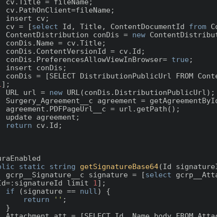
ame;

ame; 

cv;

        cv = [
select
 Id, Title, ContentDocumentId 
from
 C
        ContentDistribution conDis = 
new
 ContentDistribut
itle;

cv.Id;

        conDis.PreferencesAllowViewInBrowser= 
true
;

s; 

Id =: conDis.Id 
1
];

        URL url = 
new
 URL(conDis.DistributionPublicUrl);

reementId);

Path();

ent;

return
 cv.Id;

uraEnabled

blic
static
string
getSignatureBase64
(
Id signature
        gcrp__Signature__c signature = [
select
 gcrp__Att
Id=:signatureId limit 
1
];

if
 (signature == 
null
) {

return
''
;

}

WHERE Id =: 