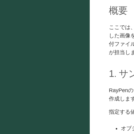
概要
ここでは、
した画像
付ファイル
が担当し
1.
RayPe
作成しま
指定する
オブジ