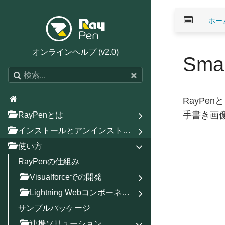
ホー
オンラインヘルプ (v2.0)
Sma
RayPen
RayPenとは
手書き画像印
インストールとアンインストール
使い方
RayPenの仕組み
Visualforceでの開発
Lightning Webコンポーネントでの開発
サンプルパッケージ
連携ソリューション