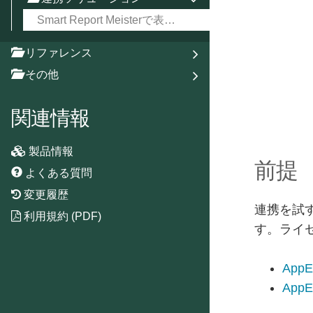
Smart Report Meisterで表示する
リファレンス
その他
関連情報
製品情報
前提
よくある質問
変更履歴
連携を試すた
利用規約 (PDF)
す。ライ
App
AppE