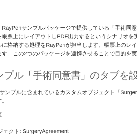
RayPenサンプルパッケージで提供している「手術同意書」（
を帳票上にレイアウトしPDF出力するというシナリオを
に格納する処理をRayPenが担当します。帳票上のレイアウトとP
ます。この2つのパッケージを連携させることで目的を
 サンプル「手術同意書」のタブを
nのサンプルに含まれているカスタムオブジェクト「Surger
す。
値
ェクト: SurgeryAgreement