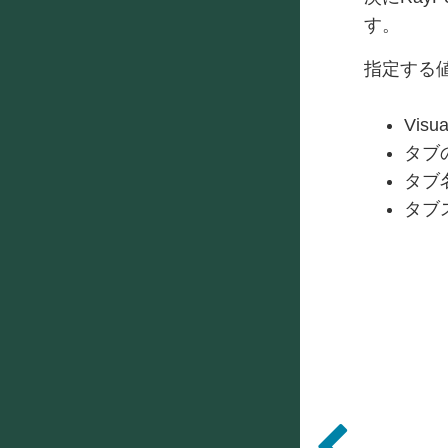
す。
指定する
Visu
タブ
タブ名:
タブ