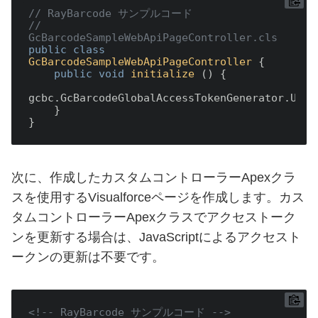
// RayBarcode サンプルコード
// 
GcBarcodeSampleWebApiPageController.cls
public
class
GcBarcodeSampleWebApiPageController
{

public
void
initialize
()
{

gcbc.GcBarcodeGlobalAccessTokenGenerator.Updat
    }

次に、作成したカスタムコントローラーApexクラ
スを使用するVisualforceページを作成します。カス
タムコントローラーApexクラスでアクセストーク
ンを更新する場合は、JavaScriptによるアクセスト
ークンの更新は不要です。
<!-- RayBarcode サンプルコード -->