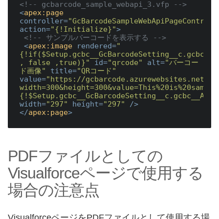
<!-- gcbarcode_sample_webapi_3.vfp -->
<
apex:page
controller
=
"GcBarcodeSampleWebApiPageControll
action
=
"{!Initialize}"
>
<!-- サンプルバーコードを表示する -->
<
apex:image
rendered
=
"
{!if($Setup.gcbc__GcBarcodeSetting__c.gcbc__A
, false ,true)}"
id
=
"qrcode"
alt
=
"バーコー
ド画像"
title
=
"QRコード"
value
=
"https://gcbarcode.azurewebsites.net/ap
width=300&height=300&value=This%20is%20sample
{!$Setup.gcbc__GcBarcodeSetting__c.gcbc__Acce
width
=
"297"
height
=
"297"
 />
</
apex:page
>
PDFファイルとしての
Visualforceページで使用する
場合の注意点
VisualforceページをPDFファイルとして使用する場